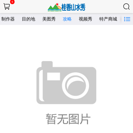
9
制作器
目的地
美图秀
攻略
视频秀
特产商城
网