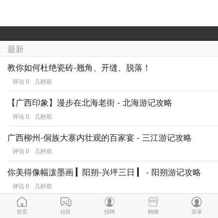
最新
教你如何杜绝瓷砖-翘角、开缝、脱落！
评论 0
几秒前
【广西印象】漫步在北海老街 - 北海游记攻略
评论 0
几秒前
广西柳州-侗族大寨内壮观的百家宴 - 三江游记攻略
评论 0
几秒前
你美得像幅泼墨画 ▎阳朔-兴坪三日 ▎ - 阳朔游记攻略
评论 0
几秒前
广西之西: 陶醉于崇左,靖西的清山绿水：明仕田园, 德天
首页
社区
招聘
购物
登录
瀑布,旧州,鹅泉,渠洋湖,巴泽,布镜湖 - 靖西游记攻略