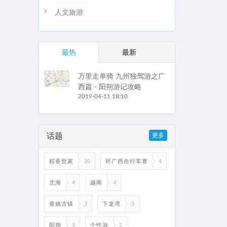
人文旅游
最热
最新
万里走单骑 九州独驾游之广
西篇 - 阳朔游记攻略
2019-04-11 18:10
话题
更多
粽香世家
20
环广西自行车赛
4
北海
4
越南
4
黄姚古镇
3
下龙湾
3
阳朔
3
个性游
2