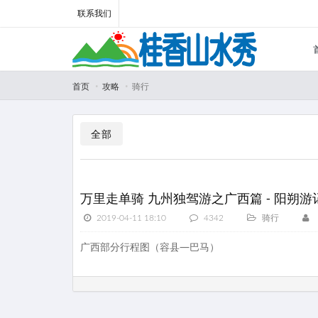
联系我们
首页
攻略
骑行
全部
万里走单骑 九州独驾游之广西篇 - 阳朔游
2019-04-11 18:10
4342
骑行
广西部分行程图（容县—巴马）