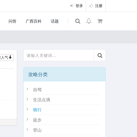
登录
注册
问答
广西百科
话题
按人气
攻略分类
自驾
生活点滴
骑行
徒步
登山